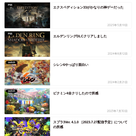
PS5
エクスペディション33がかなりの神ゲーだった
2025年5月19日
PS5
エルデンリングDLCクリアしました
2024年8月12日
switch
シレン6やっぱり面白い
2024年2月21日
switch
ピクミン4全クリしたので所感
2023年7月30日
スプラ3Ver. 4.1.0 ［2023.7.27配信予定］について
の所感